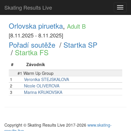
Skating Results Live
Toggl
navig
Orlovska piruetka
,
Adult B
[8.11.2025 - 8.11.2025]
Pořadí soutěže
/
Startka SP
/
Startka FS
#
Závodník
#1 Warm Up Group
1
Veronika STEJSKALOVA
2
Nicole OLIVEROVA
3
Marina KRUKOVSKA
Copyright © Skating Results Live 2017-2026
www.skating-
results.live